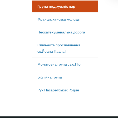
Група подружніх пар
Францисканська молодь
Неокатехуменальна дорога
Спільнота прославлення
св.Йоана Павла ІІ
Молитовна група св.о.Піо
Біблійна група
Рух Назаретських Родин