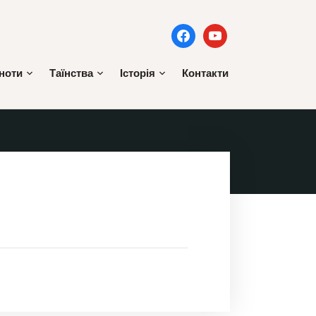
facebook
youtube
ьноти
Таїнства
Історія
Контакти