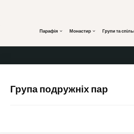
Skip
to
content
Парафія
Монастир
Групи та спіл
ЙОСИПА
Група подружніх пар