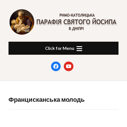
Skip
to
content
ПАРАФІЯ СВЯТОГО
в Дніпрі
Click for Menu
ЙОСИПА
facebook
youtube
Францисканська молодь