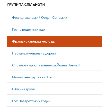
ГРУПИ ТА СПІЛЬНОТИ
Францисканський Орден Світських
Група подружніх пар
Францисканська молодь
Неокатехуменальна дорога
Спільнота прославлення св.Йоана Павла ІІ
Молитовна група св.о.Піо
Біблійна група
Рух Назаретських Родин