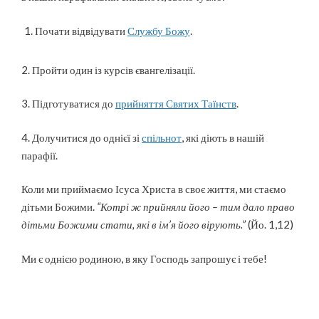
Почати відвідувати
Службу Божу
.
2. Пройти один із курсів євангелізації.
3. Підготуватися до
прийняття Святих Таїнств
.
4. Долучитися до однієї зі
спільнот
, які діють в нашій
парафії.
Коли ми приймаємо Ісуса Христа в своє життя, ми стаємо
дітьми Божими.
“Котрі ж прийняли його – тим дало право
дітьми Божими стати, які в ім’я його вірують.”
(Йо. 1,12)
Ми є однією родиною, в яку Господь запрошує і тебе!