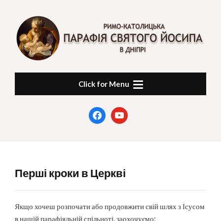
Skip
to
content
ПАРАФІЯ СВЯТОГО
в Дніпрі
Click for Menu
ЙОСИПА
facebook
youtube
Перші кроки в Церкві
Якщо хочеш розпочати або продовжити свій шлях з Ісусом
в нашій парафіяльній спільноті, заохочуємо: