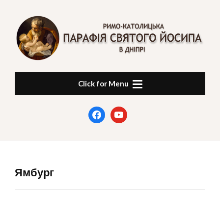
Skip
to
content
ПАРАФІЯ СВЯТОГО
в Дніпрі
Click for Menu
ЙОСИПА
facebook
youtube
Ямбург