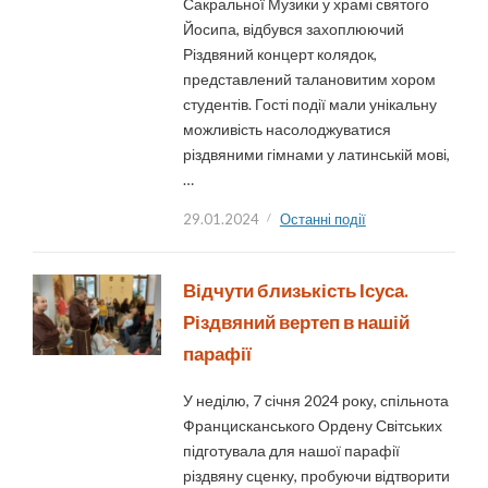
Сакральної Музики у храмі святого
Йосипа, відбувся захоплюючий
Різдвяний концерт колядок,
представлений талановитим хором
студентів. Гості події мали унікальну
можливість насолоджуватися
різдвяними гімнами у латинській мові,
…
29.01.2024
Останні події
Відчути близькість Ісуса.
Різдвяний вертеп в нашій
парафії
У неділю, 7 січня 2024 року, спільнота
Францисканського Ордену Світських
підготувала для нашої парафії
різдвяну сценку, пробуючи відтворити