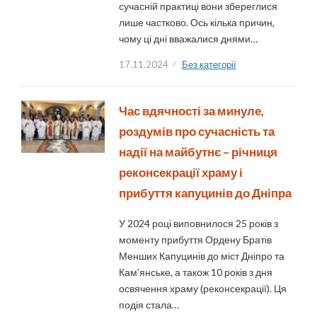
сучасній практиці вони збереглися
лише частково. Ось кілька причин,
чому ці дні вважалися днями…
17.11.2024
Без категорії
Час вдячності за минуле,
роздумів про сучасність та
надії на майбутнє – річниця
реконсекрації храму і
прибуття капуцинів до Дніпра
У 2024 році виповнилося 25 років з
моменту прибуття Ордену Братів
Менших Капуцинів до міст Дніпро та
Кам’янське, а також 10 років з дня
освячення храму (реконсекрації). Ця
подія стала…