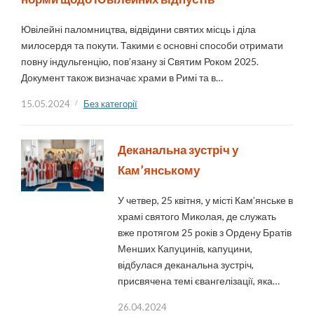
Ювілейні паломництва, відвідини святих місць і діла
милосердя та покути. Такими є основні способи отримати
повну індульгенцію, пов’язану зі Святим Роком 2025.
Документ також визначає храми в Римі та в…
15.05.2024
Без категорії
Деканальна зустріч у
Кам’янському
У четвер, 25 квітня, у місті Кам’янське в
храмі святого Миколая, де служать
вже протягом 25 років з Ордену Братів
Менших Капуцинів, капуцини,
відбулася деканальна зустріч,
присвячена темі євангелізації, яка…
26.04.2024