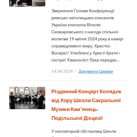
Звернення Голови Конференції
римсько-католицьких єпископів
України єпископа Віталія
Скомаровського з нагоди спільної
молитви 19 квітня 2024 року в намірі
справедливого миру. Христос
Воскрес! Улюблені у Христі брати і
сестри! Євангеліст Лука передає…
14.04.2024
Документи Церкви
Різдвяний Концерт Колядок
від Хору Школи Сакральної
Музики Кам’янець-
Подільської Дієцезії
У неповторній обстановці Школи