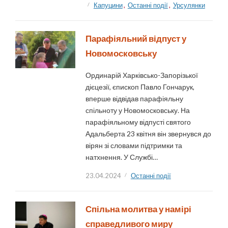
Капуцини
,
Останні події
,
Урсулянки
Парафіяльний відпуст у
Новомосковську
Ординарій Харківсько-Запорізької
дієцезії, єпископ Павло Гончарук,
вперше відвідав парафіяльну
спільноту у Новомосковську. На
парафіяльному відпусті святого
Адальберта 23 квітня він звернувся до
вірян зі словами підтримки та
натхнення. У Службі…
23.04.2024
Останні події
Спільна молитва у намірі
справедливого миру