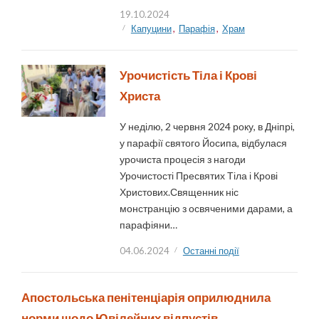
19.10.2024
Капуцини
,
Парафія
,
Храм
Урочистість Тіла і Крові
Христа
У неділю, 2 червня 2024 року, в Дніпрі,
у парафії святого Йосипа, відбулася
урочиста процесія з нагоди
Урочистості Пресвятих Тіла і Крові
Христових.Священник ніс
монстранцію з освяченими дарами, а
парафіяни…
04.06.2024
Останні події
Апостольська пенітенціарія оприлюднила
норми щодо Ювілейних відпустів