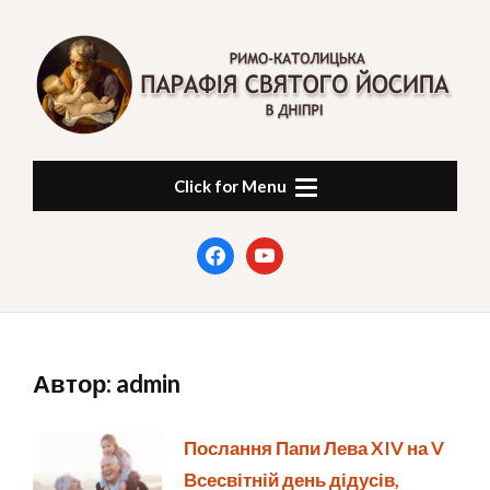
Skip
to
content
ПАРАФІЯ СВЯТОГО
в Дніпрі
Click for Menu
ЙОСИПА
facebook
youtube
Автор:
admin
Послання Папи Лева XIV на V
Всесвітній день дідусів,