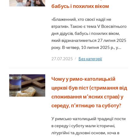
бабусь і похилих віком
«Блаженний, хто своєї надії не
втратив». Такою є тема V Всесвітнього
дня дідусів, бабусь і похилих віком,
який відзначатиметься 27 липня 2025
року. В четвер, 10 липня 2025 р., у…
27.07.2025
Без категорії
Чому у римо-католицькій
церкві був піст (стримання від
споживання м’ясних страв) у
середу, п’ятницю та суботу?
У римсько-католицькій традиції пости
в середу і суботу мали історичні,
літургійні та духовні основи, хоча в