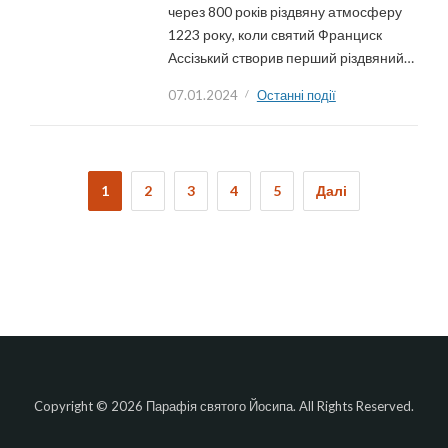
через 800 років різдвяну атмосферу
1223 року, коли святий Франциск
Ассізький створив перший різдвяний…
07.01.2024
Останні події
Навігація
записів
1
2
3
4
5
Далі
Copyright © 2026 Парафія святого Йосипа. All Rights Reserved.