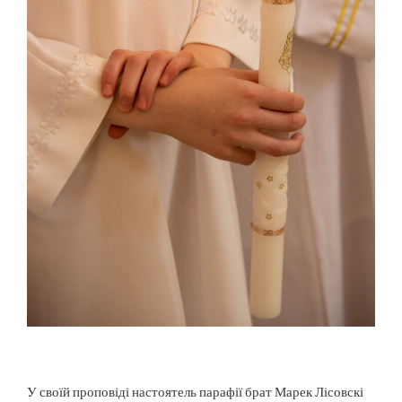
У своїй проповіді настоятель парафії брат Марек Лісовскі