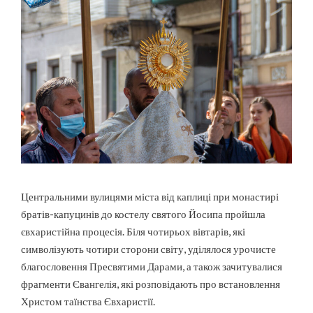
Центральними вулицями міста від каплиці при монастирі
братів-капуцинів до костелу святого Йосипа пройшла
євхаристійна процесія. Біля чотирьох вівтарів, які
символізують чотири сторони світу, уділялося урочисте
благословення Пресвятими Дарами, а також зачитувалися
фрагменти Євангелія, які розповідають про встановлення
Христом таїнства Євхаристії.