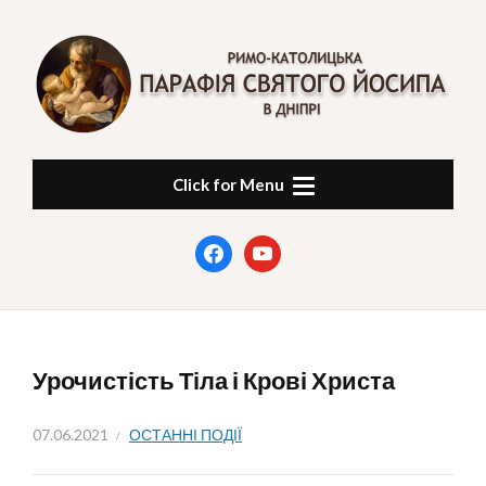
Skip
to
content
ПАРАФІЯ СВЯТОГО
в Дніпрі
Click for Menu
ЙОСИПА
facebook
youtube
Урочистість Тіла і Крові Христа
07.06.2021
ОСТАННІ ПОДІЇ