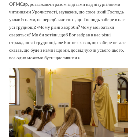
OFMCap, розважаючи разом із дітьми над літургійними
читаннями Урочистості, зауважив, що союз, який Господь
уклав із нами, не передбачає того, що Господь забере в нас
усі труднощі: «Чому різні хвороби? Чому мої батьки
сваряться? Ми би хотіли, щоб Бог забрав в нас різні
страждання і труднощі, але Бог не сказав, що забере це, але
сказав, що буде з нами і що ми, досвідчуючи усього цього,
все одно можемо бути щасливими.»