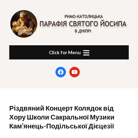
Skip
to
content
ПАРАФІЯ СВЯТОГО
в Дніпрі
Click for Menu
ЙОСИПА
facebook
youtube
Різдвяний Концерт Колядок від
Хору Школи Сакральної Музики
Кам’янець-Подільської Дієцезії