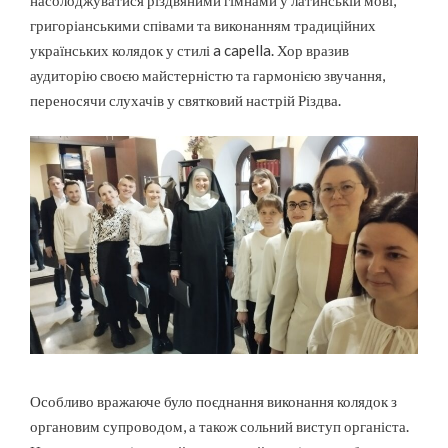
насолоджуватися різдвяними гімнами у латинській мові,
григоріанськими співами та виконанням традиційних
українських колядок у стилі a capella. Хор вразив
аудиторію своєю майстерністю та гармонією звучання,
переносячи слухачів у святковий настрій Різдва.
Особливо вражаюче було поєднання виконання колядок з
органовим супроводом, а також сольний виступ органіста.