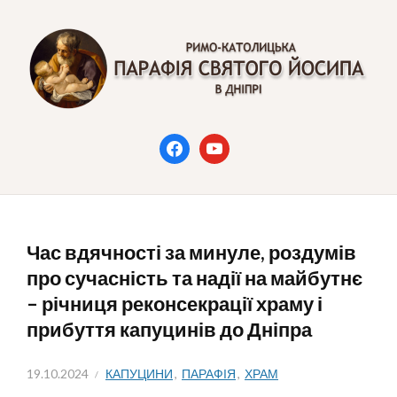
Skip
to
content
ПАРАФІЯ СВЯТОГО
в Дніпрі
facebook
youtube
ЙОСИПА
Час вдячності за минуле, роздумів
про сучасність та надії на майбутнє
– річниця реконсекрації храму і
прибуття капуцинів до Дніпра
19.10.2024
КАПУЦИНИ
,
ПАРАФІЯ
,
ХРАМ