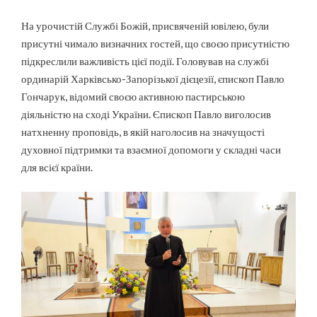
На урочистій Службі Божій, присвяченій ювілею, були
присутні чимало визначних гостей, що своєю присутністю
підкреслили важливість цієї події. Головував на службі
ординарій Харківсько-Запорізької дієцезії, єпископ Павло
Гончарук, відомий своєю активною пастирською
діяльністю на сході України. Єпископ Павло виголосив
натхненну проповідь, в якій наголосив на значущості
духовної підтримки та взаємної допомоги у складні часи
для всієї країни.