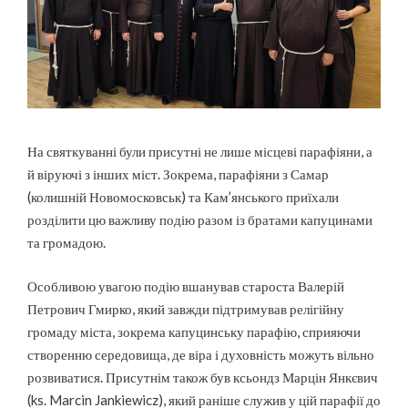
На святкуванні були присутні не лише місцеві парафіяни, а
й віруючі з інших міст. Зокрема, парафіяни з Самар
(колишній Новомосковськ) та Кам’янського приїхали
розділити цю важливу подію разом із братами капуцинами
та громадою.
Особливою увагою подію вшанував староста Валерій
Петрович Гмирко, який завжди підтримував релігійну
громаду міста, зокрема капуцинську парафію, сприяючи
створенню середовища, де віра і духовність можуть вільно
розвиватися. Присутнім також був ксьондз Марцін Янкєвич
(ks. Marcin Jankiewicz), який раніше служив у цій парафії до