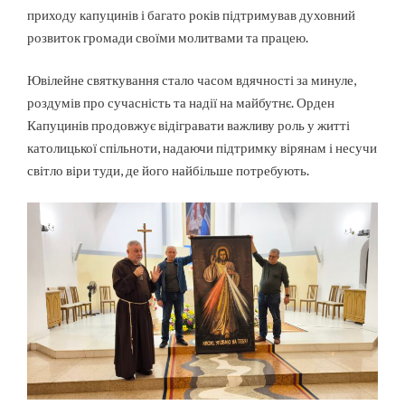
приходу капуцинів і багато років підтримував духовний
розвиток громади своїми молитвами та працею.
Ювілейне святкування стало часом вдячності за минуле,
роздумів про сучасність та надії на майбутнє. Орден
Капуцинів продовжує відігравати важливу роль у житті
католицької спільноти, надаючи підтримку вірянам і несучи
світло віри туди, де його найбільше потребують.