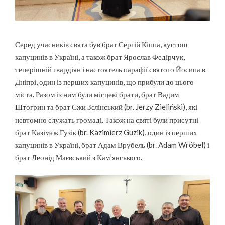
Серед учасників свята був брат Сергій Кіппа, кустош
капуцинів в Україні, а також брат Ярослав Федірчук,
теперішній гвардіян і настоятель парафії святого Йосипа в
Дніпрі, один із перших капуцинів, що прибули до цього
міста. Разом із ним були місцеві брати, брат Вадим
Штогрин та брат Єжи Зєлінський (br. Jerzy Zieliński), які
невтомно служать громаді. Також на святі були присутні
брат Казімєж Гузік (br. Kazimierz Guzik), один із перших
капуцинів в Україні, брат Адам Врубель (br. Adam Wróbel) і
брат Леонід Маєвський з Кам’янського.