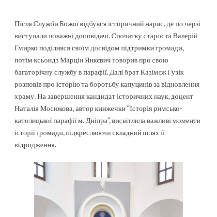
Після Служби Божої відбувся історичний нарис, де по черзі
виступали поважні доповідачі. Спочатку староста Валерій
Гмирко поділився своїм досвідом підтримки громади,
потім ксьондз Марцін Янкєвич говорив про свою
багаторічну службу в парафії. Далі брат Казімєж Гузік
розповів про історію та боротьбу капуцинів за відновлення
храму. На завершення кандидат історичних наук, доцент
Наталія Мосюкова, автор книжечки “Історія римсько-
католицької парафії м. Дніпра”, висвітлила важливі моменти
історії громади, підкреслюючи складний шлях її
відродження.