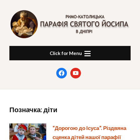
Skip
to
content
ПАРАФІЯ СВЯТОГО
в Дніпрі
Click for Menu
ЙОСИПА
facebook
youtube
Позначка:
діти
“Дорогою до Ісуса”. Різдвяна
сценка дітей нашої парафії