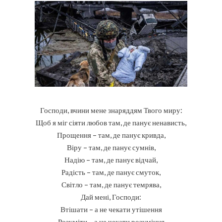
Господи, вчини мене знаряддям Твого миру:
Щоб я міг сіяти любов там, де панує ненависть,
Прощення – там, де панує кривда,
Віру – там, де панує сумнів,
Надію – там, де панує відчай,
Радість – там, де панує смуток,
Світло – там, де панує темрява,
Дай мені, Господи:
Втішати – а не чекати утішення
Розуміти – а не чекати розуміння