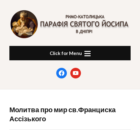
Skip
to
content
ПАРАФІЯ СВЯТОГО
в Дніпрі
Click for Menu
ЙОСИПА
facebook
youtube
Молитва про мир св.Франциска
Ассізького