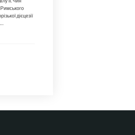
лу ІІ. Чин
 Римського
ізької дієцезії
у…