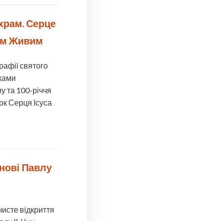
 храм. Серце
ом Живим
рафії святого
нками
у та 100-річчя
к Серця Ісуса
анові Павлу
чисте відкриття