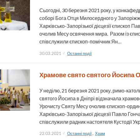
Сьогодні, 30 березня 2021 року, у конкафе
соборі Бога Отця Милосердного у Запоріжж
Харківсько-Запорізької дієцезії єпископ Па
очолив Месу освячення мира. Разом із єп
співслужили єпископ-помічник Ян…
30.03.2021
Останні події
Храмове свято святого Йосипа 
У неділю, 21 березня 2021 року, римо-като
святого Йосипа в Дніпрі відзначала храмов
Урочисту Святу Месу очолив єпископ-орди
Харківсько-Запорізької дієцезії Павло Гонч
співслужили радник настоятеля Кустодії Ук
22.03.2021
Останні події
,
Храм