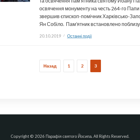
та освячення пам’ятника святому Йоану Пав
освячення монументу на честь 264-го Папи
звершив єпископ-помічник Харківсько-Запор
Ян Собіло. Пам’ятник встановлено поблиз
20.10.2019
Останні події
ія
Назад
1
2
3
Copyright © 2026 Парафія святого Йосипа. All Rights Reserved.