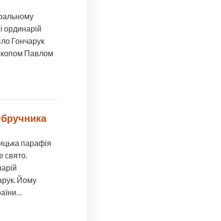
дральному
і ординарій
вло Гончарук
ископом Павлом
Обручника
лицька парафія
е свято.
нарій
арук. Йому
раїни…