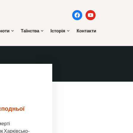
facebook
youtube
ьноти
Таїнства
Історія
Контакти
сподньої
мерті
к Харківсько-