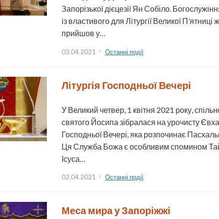
Запорізької дієцезії Ян Собіло. Богослужін
із властивого для Літургії Великої П’ятниці 
прийшов у…
03.04.2021
Останні події
Літургія Господньої Вечері
У Великий четвер, 1 квітня 2021 року, спіль
святого Йосипа зібралася на урочисту Євх
Господньої Вечері, яка розпочинає Пасхаль
Ця Служба Божа є особливим спомином Тай
Ісуса…
02.04.2021
Останні події
Меса мира у Запоріжжі