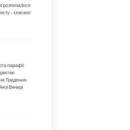
ня розпочалося
жесту – єпископ
нота парафії
аристію
не Тридення.
ної Вечері