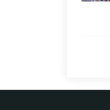
Навігац
записів