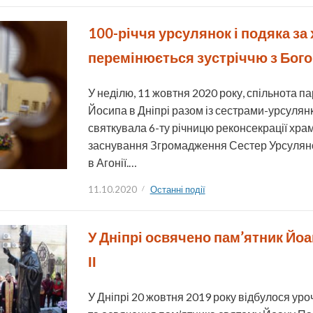
100-річчя урсулянок і подяка за
перемінюється зустріччю з Бог
У неділю, 11 жовтня 2020 року, спільнота па
Йосипа в Дніпрі разом із сестрами-урсуля
святкувала 6-ту річницю реконсекрації храм
заснування Згромадження Сестер Урсуляно
в Агонії.…
11.10.2020
Останні події
У Дніпрі освячено пам’ятник Йо
ІІ
У Дніпрі 20 жовтня 2019 року відбулося уро