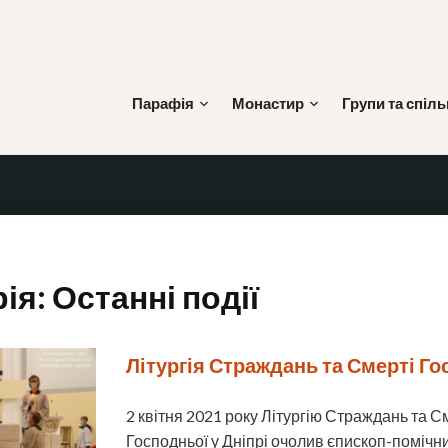
Skip
to
content
Парафія
Монастир
Групи та спіл
ЙОСИПА
рія:
Останні події
Літургія Страждань та Смерті Го
2 квітня 2021 року Літургію Страждань та С
Господньої у Дніпрі очолив єпископ-помічни