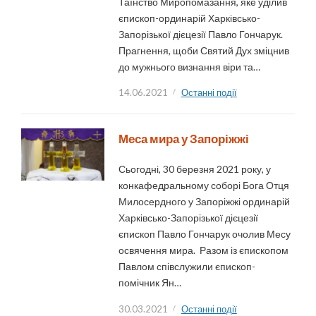
Таїнство Миропомазання, яке уділив
єпископ-ординарій Харківсько-
Запорізької дієцезії Павло Гончарук.
Прагнення, щоби Святий Дух зміцнив
до мужнього визнання віри та…
14.06.2021
Останні події
Меса мира у Запоріжжі
Сьогодні, 30 березня 2021 року, у
конкафедральному соборі Бога Отця
Милосердного у Запоріжжі ординарій
Харківсько-Запорізької дієцезії
єпископ Павло Гончарук очолив Месу
освячення мира. Разом із єпископом
Павлом співслужили єпископ-
помічник Ян…
30.03.2021
Останні події