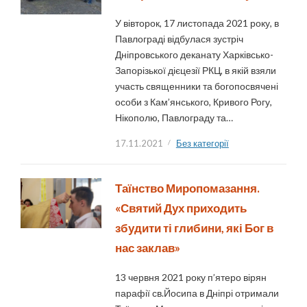
У вівторок, 17 листопада 2021 року, в
Павлограді відбулася зустріч
Дніпровського деканату Харківсько-
Запорізької дієцезії РКЦ, в якій взяли
участь священники та богопосвячені
особи з Кам’янського, Кривого Рогу,
Нікополю, Павлограду та…
17.11.2021
Без категорії
Таїнство Миропомазання.
«Святий Дух приходить
збудити ті глибини, які Бог в
нас заклав»
13 червня 2021 року п’ятеро вірян
парафії св.Йосипа в Дніпрі отримали