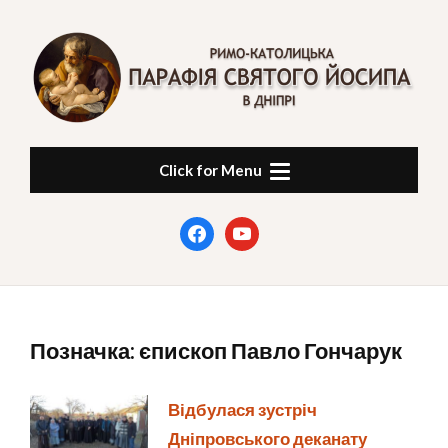
Skip
to
content
ПАРАФІЯ СВЯТОГО
в Дніпрі
Click for Menu
ЙОСИПА
facebook
youtube
Позначка:
єпископ Павло Гончарук
Відбулася зустріч
Дніпровського деканату